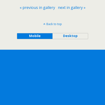
« previous in gallery
next in gallery »
Back to top
Mobile
Desktop