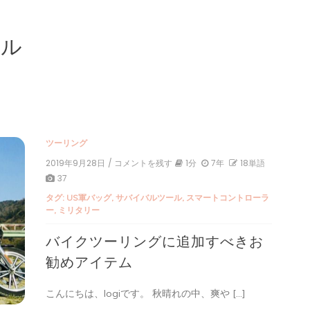
ール
ツーリング
2019年9月28日
/ コメントを残す
on
1分
7年
18単語
バ
37
イ
タグ:
US軍バッグ
,
サバイバルツール
,
スマートコントローラ
ク
ー
,
ミリタリー
ツ
ー
バイクツーリングに追加すべきお
リ
ン
勧めアイテム
グ
に
追
こんにちは、logiです。 秋晴れの中、爽や […]
加