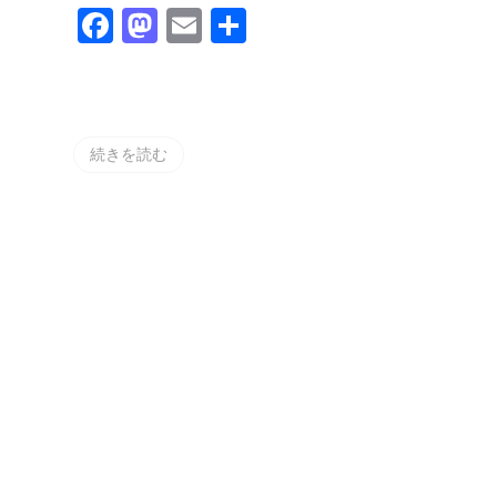
す
Facebook
Mastodon
Email
共
べ
き
有
お
勧
め
ア
イ
続きを読む
テ
ム