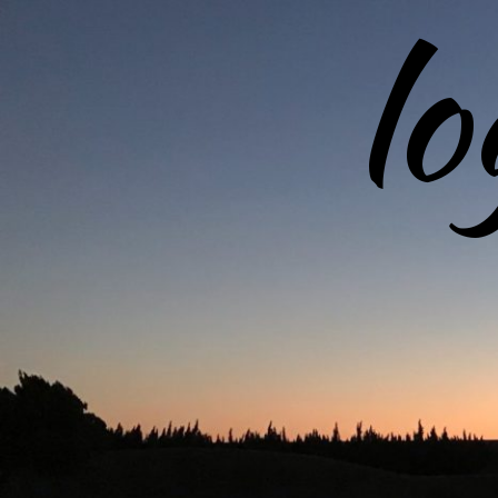
l
コ
ン
テ
ン
ツ
へ
ス
キ
ッ
プ