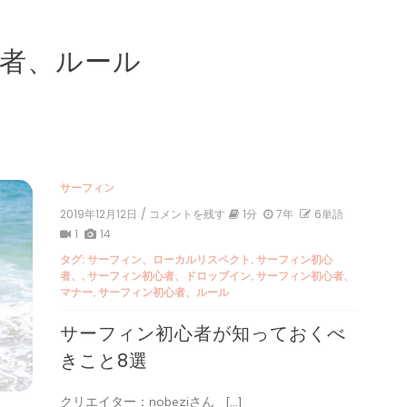
者、ルール
サーフィン
2019年12月12日
/ コメントを残す
on
1分
7年
6単語
サ
1
14
ー
タグ:
サーフィン、ローカルリスペクト
,
サーフィン初心
フ
者、
,
サーフィン初心者、ドロップイン
,
サーフィン初心者、
ィ
マナー
,
サーフィン初心者、ルール
ン
初
サーフィン初心者が知っておくべ
心
者
きこと8選
が
知
っ
クリエイター：nobeziさん […]