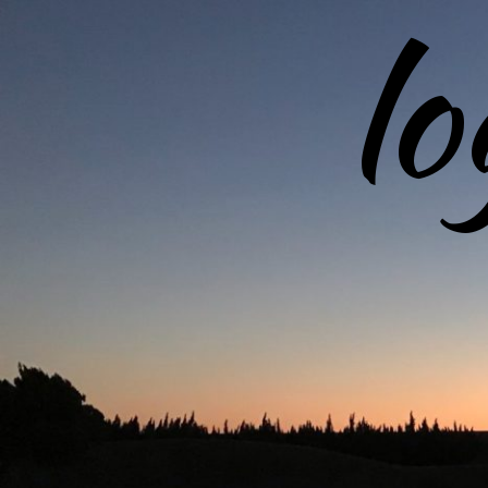
l
コ
ン
テ
ン
ツ
へ
ス
キ
ッ
プ