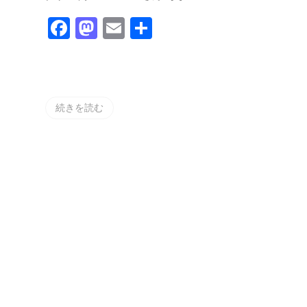
て
お
Facebook
Mastodon
Email
共
く
べ
有
き
こ
と
8
選
続きを読む