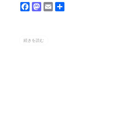
海
Facebook
Mastodon
Email
共
道
ツ
有
ー
リ
ン
グ
2022
続きを読む