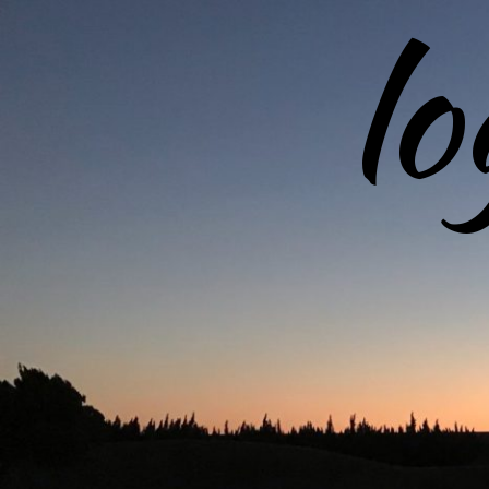
l
コ
ン
テ
ン
ツ
へ
ス
キ
ッ
プ