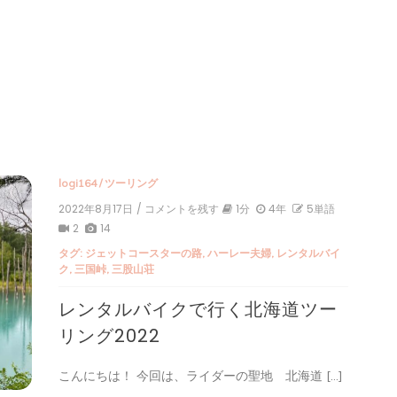
logi164
/
ツーリング
2022年8月17日
/ コメントを残す
on
1分
4年
5単語
レ
2
14
ン
タグ:
ジェットコースターの路
,
ハーレー夫婦
,
レンタルバイ
タ
ク
,
三国峠
,
三股山荘
ル
バ
レンタルバイクで行く北海道ツー
イ
ク
リング2022
で
行
く
こんにちは！ 今回は、ライダーの聖地 北海道 […]
北