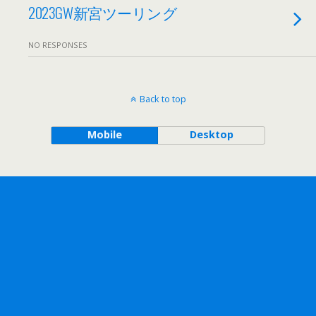
2023GW新宮ツーリング
NO RESPONSES
Back to top
Mobile
Desktop