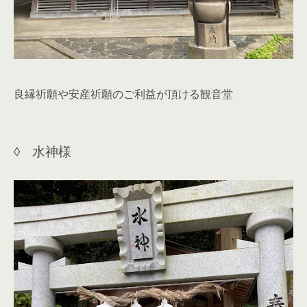
良縁祈願や安産祈願のご利益が頂ける観音堂
◊ 水神様