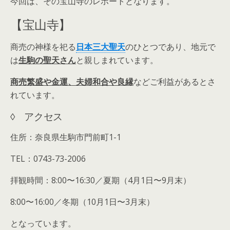
今回は、その宝山寺のレポートとなります。
【宝山寺】
商売の神様を祀る
日本三大聖天
のひとつであり、地元で
は
生駒の聖天さん
と親しまれています。
商売繁盛や金運、夫婦和合や良縁
などご利益があるとさ
れています。
◊ アクセス
住所：奈良県生駒市門前町1-1
TEL：0743-73-2006
拝観時間：8:00〜16:30／夏期（4月1日〜9月末）
8:00〜16:00／冬期（10月1日〜3月末）
となっています。