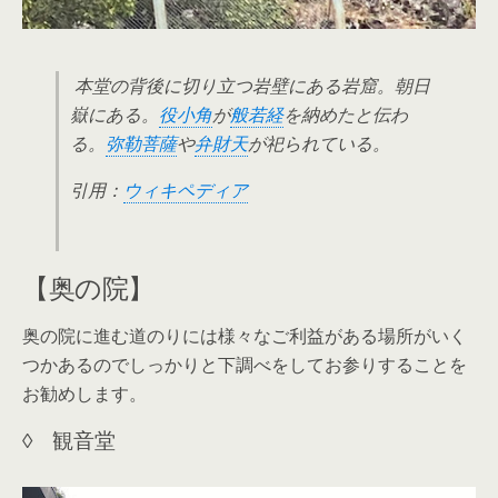
本堂の背後に切り立つ岩壁にある岩窟。朝日
嶽にある。
役小角
が
般若経
を納めたと伝わ
る。
弥勒菩薩
や
弁財天
が祀られている。
引用：
ウィキペディア
【奥の院】
奥の院に進む道のりには様々なご利益がある場所がいく
つかあるのでしっかりと下調べをしてお参りすることを
お勧めします。
◊ 観音堂