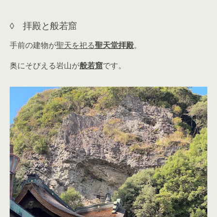
◊ 拝殿と般若窟
手前の建物が
聖天を祀る
聖天堂拝殿
。
奥にそびえる岩山が
般若窟
です。