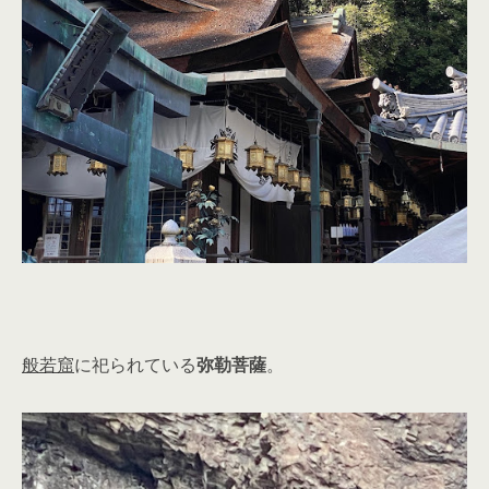
般若窟
に祀られている
弥勒菩薩
。