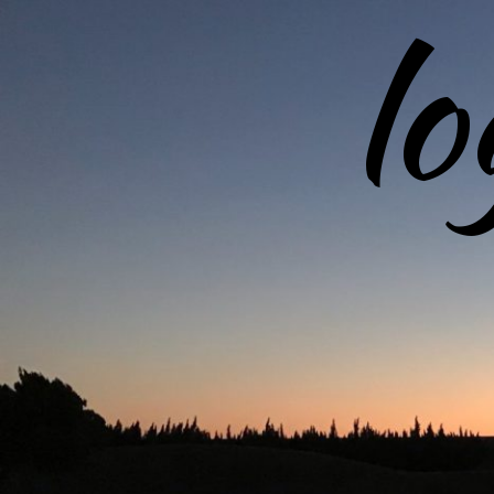
l
コ
ン
テ
ン
ツ
へ
ス
キ
ッ
プ