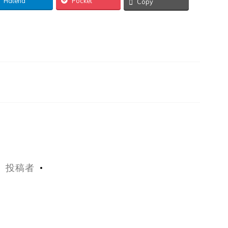
Hatena
Pocket
Copy
投稿者