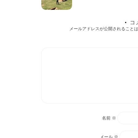
ー
シ
コ
ョ
メールアドレスが公開されること
ン
名前
※
メール
※