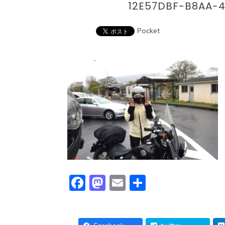
12E57DBF-B8AA-
Pocket
Facebook
Mastodon
Email
共
有