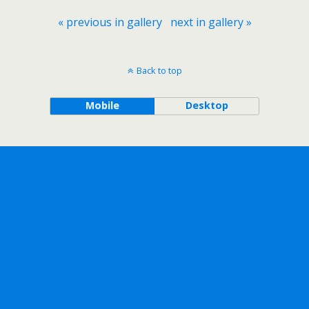
« previous in gallery
next in gallery »
Back to top
Mobile
Desktop