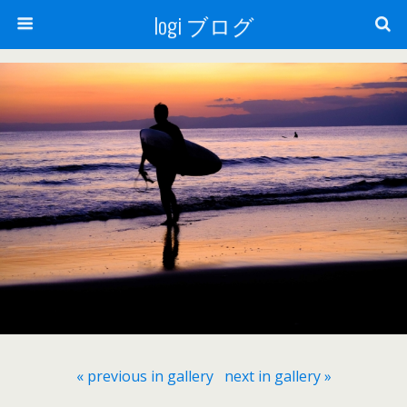
logi ブログ
« previous in gallery
next in gallery »