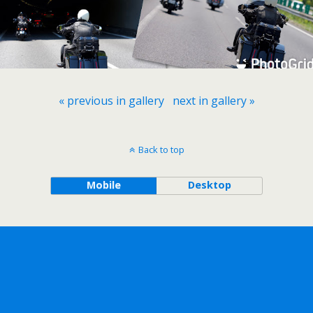
« previous in gallery
next in gallery »
Back to top
Mobile
Desktop