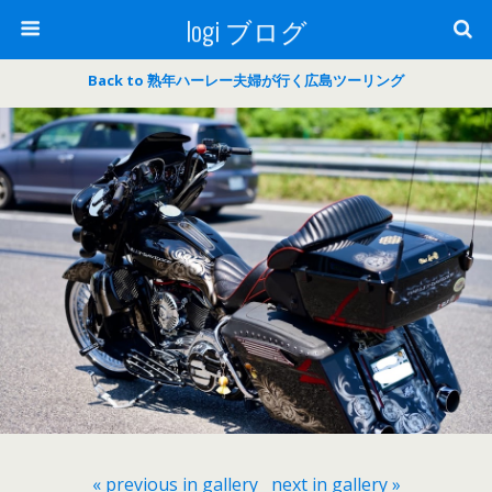
logi ブログ
Back to 熟年ハーレー夫婦が行く広島ツーリング
« previous in gallery
next in gallery »