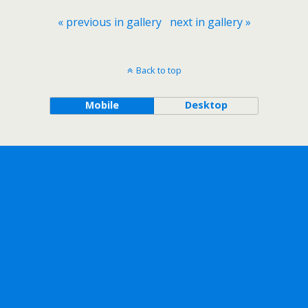
« previous in gallery
next in gallery »
Back to top
Mobile
Desktop