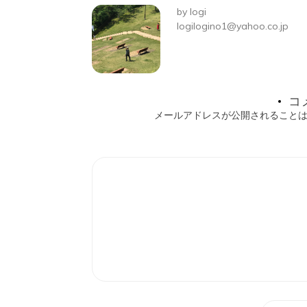
ビ
by
logi
ゲ
logilogino1@yahoo.co.jp
ー
シ
コ
ョ
メールアドレスが公開されること
ン