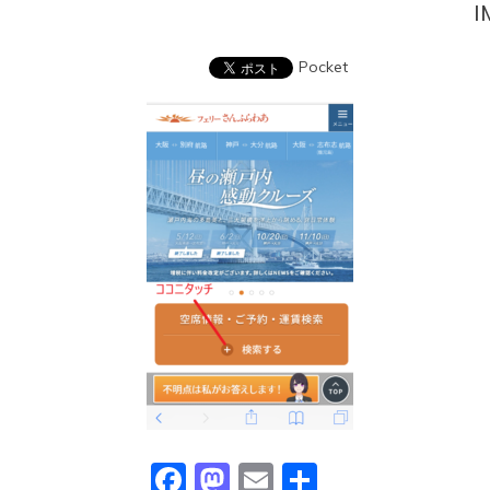
I
Pocket
Facebook
Mastodon
Email
共