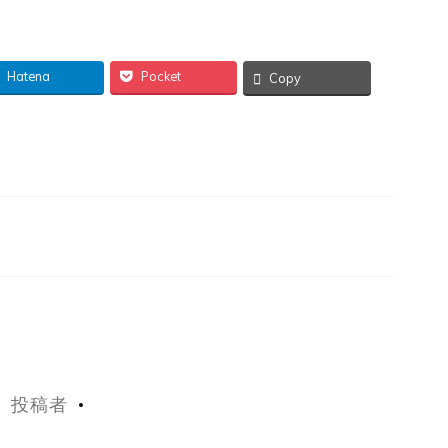
Hatena
Pocket
Copy
投稿者