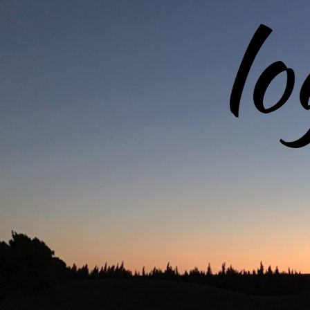
l
コ
ン
テ
ン
ツ
へ
ス
キ
ッ
プ