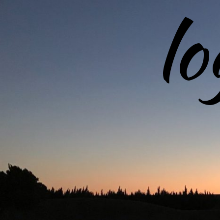
l
コ
ン
テ
ン
ツ
へ
ス
キ
ッ
プ