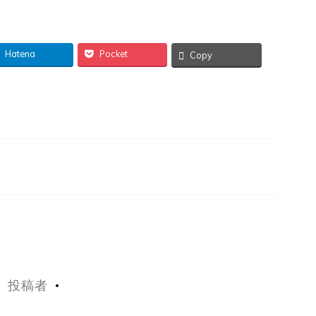
Hatena
Pocket
Copy
投稿者