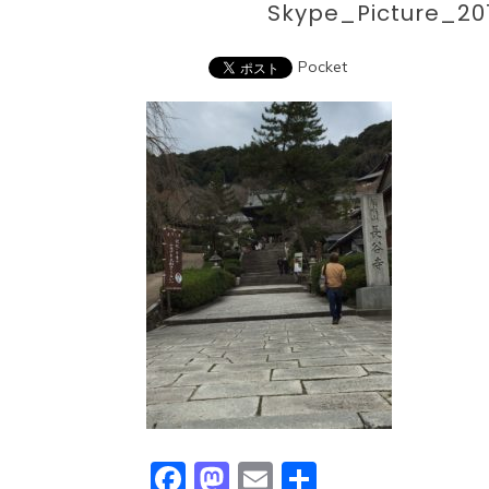
Skype_Picture_2
Pocket
Facebook
Mastodon
Email
共