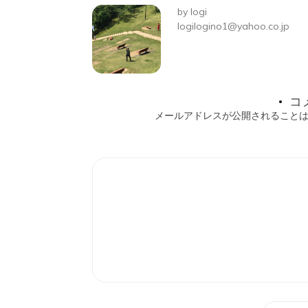
ビ
by
logi
ゲ
logilogino1@yahoo.co.jp
ー
シ
コ
ョ
メールアドレスが公開されること
ン