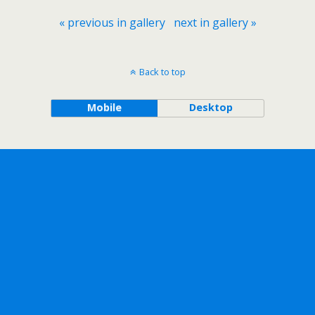
« previous in gallery
next in gallery »
Back to top
Mobile
Desktop