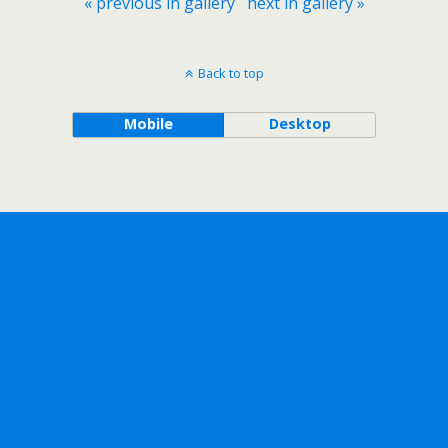
« previous in gallery
next in gallery »
Back to top
Mobile
Desktop