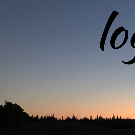
l
コ
ン
テ
ン
ツ
へ
ス
キ
ッ
プ