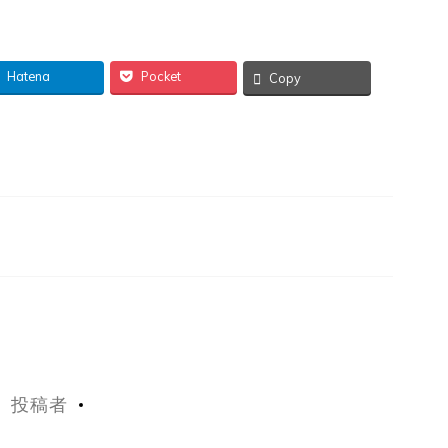
Hatena
Pocket
Copy
投稿者