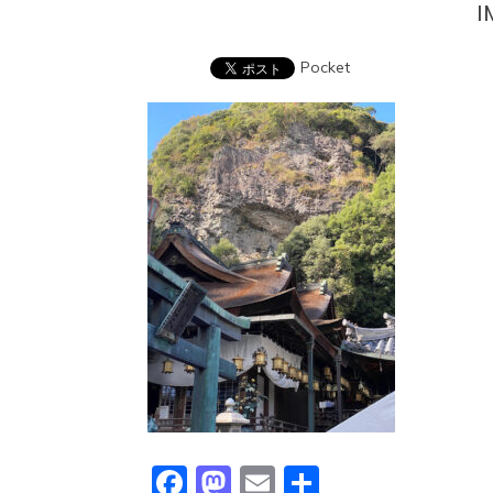
I
Pocket
Facebook
Mastodon
Email
共