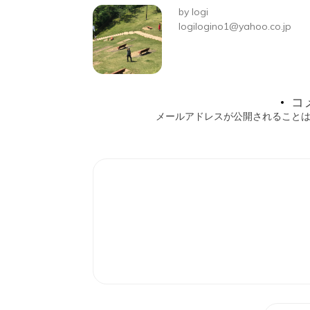
ビ
by
logi
ゲ
logilogino1@yahoo.co.jp
ー
シ
コ
ョ
メールアドレスが公開されること
ン