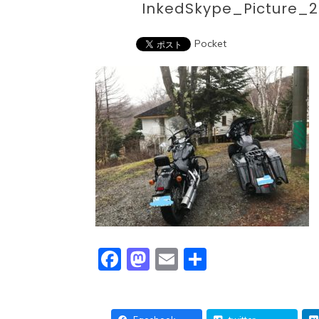
InkedSkype_Picture_
Pocket
Facebook
Mastodon
Email
共
有