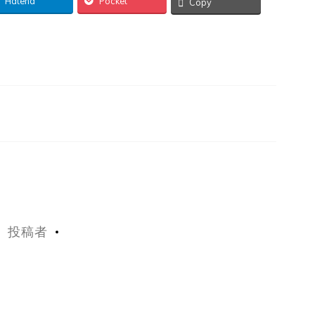
Hatena
Pocket
Copy
投稿者