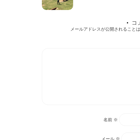
ー
シ
コ
ョ
メールアドレスが公開されること
ン
名前
※
メール
※