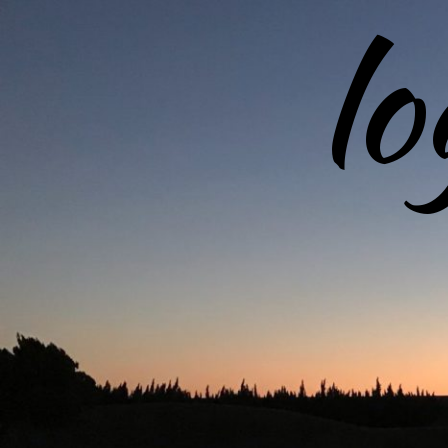
l
コ
ン
テ
ン
ツ
へ
ス
キ
ッ
プ