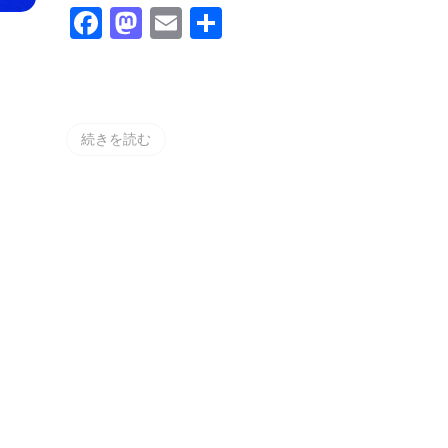
エ
Facebook
Mastodon
Email
共
イ
の
有
対
処
法
続きを読む