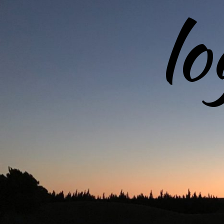
l
コ
ン
テ
ン
ツ
へ
ス
キ
ッ
プ