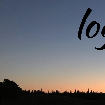
l
コ
ン
テ
ン
ツ
へ
ス
キ
ッ
プ