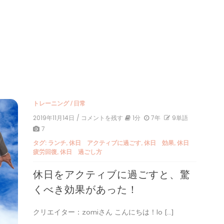
トレーニング
/
日常
2019年11月14日
/ コメントを残す
on
1分
7年
9単語
休
7
日
タグ:
ランチ
,
休日 アクティブに過ごす
,
休日 効果
,
休日
を
疲労回復
,
休日 過ごし方
ア
ク
休日をアクティブに過ごすと、驚
テ
ィ
くべき効果があった！
ブ
に
過
クリエイター：zomiさん こんにちは！lo […]
ご