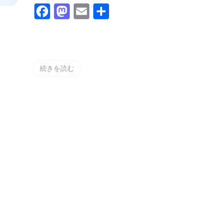
す
Facebook
Mastodon
Email
共
と、
驚
有
く
べ
き
効
果
続きを読む
が
あ
っ
た！