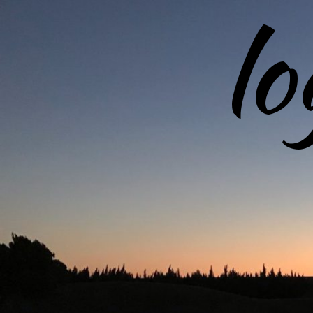
l
コ
ン
テ
ン
ツ
へ
ス
キ
ッ
プ