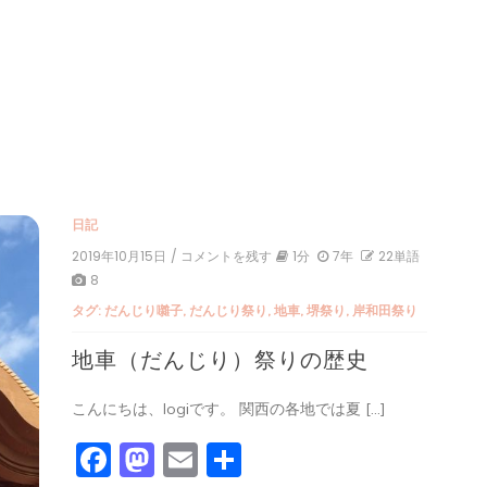
日記
2019年10月15日
/ コメントを残す
on
1分
7年
22単語
地
8
車
タグ:
だんじり囃子
,
だんじり祭り
,
地車
,
堺祭り
,
岸和田祭り
（だ
ん
地車（だんじり）祭りの歴史
じ
り）
祭
こんにちは、logiです。 関西の各地では夏 […]
り
の
Facebook
Mastodon
Email
共
歴
史