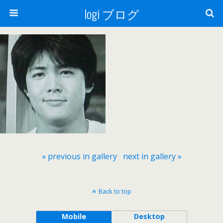
logi ブログ
« previous in gallery
next in gallery »
Back to top
Mobile
Desktop