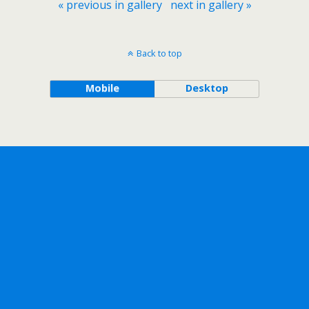
« previous in gallery
next in gallery »
Back to top
Mobile
Desktop