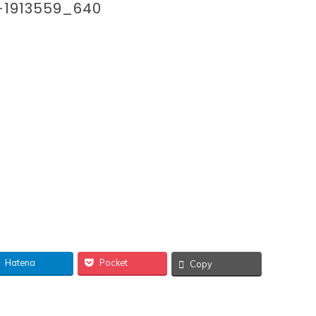
-1913559_640
Hatena
Pocket
Copy