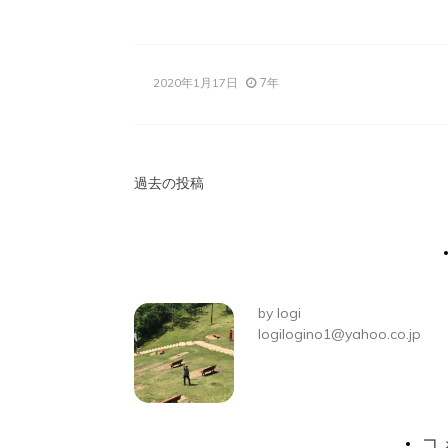
7年
2020年1月17日
投
過去の投稿
稿
ナ
ビ
by
logi
ゲ
logilogino1@yahoo.co.jp
ー
シ
コ