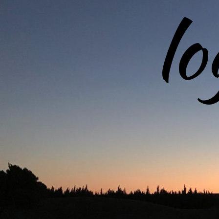
l
コ
ン
テ
ン
ツ
へ
ス
キ
ッ
プ