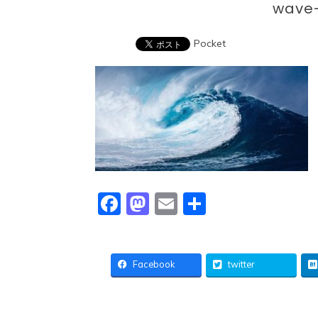
wave
Pocket
Facebook
Mastodon
Email
共
有
Facebook
twitter