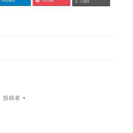
Hatena
Pocket
Copy
投稿者