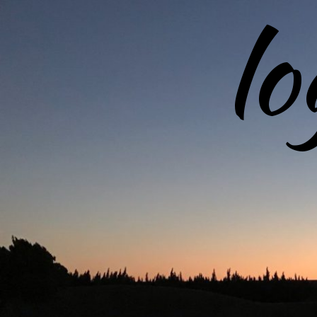
l
コ
ン
テ
ン
ツ
へ
ス
キ
ッ
プ