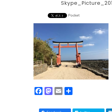
Skype_Picture_2
Pocket
Facebook
Mastodon
Email
共
有