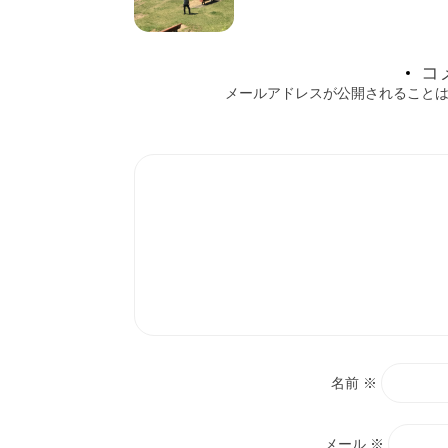
ー
シ
コ
ョ
メールアドレスが公開されること
ン
名前
※
メール
※