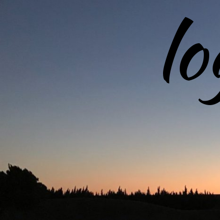
l
コ
ン
テ
ン
ツ
へ
ス
キ
ッ
プ