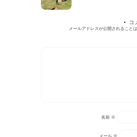
ー
シ
コ
ョ
メールアドレスが公開されること
ン
名前
※
メール
※