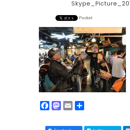
Skype_Picture_2
Pocket
Facebook
Mastodon
Email
共
有