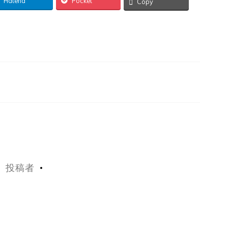
Hatena
Pocket
Copy
投稿者