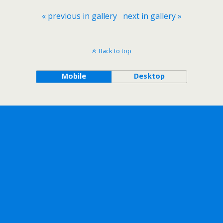
« previous in gallery
next in gallery »
Back to top
Mobile
Desktop