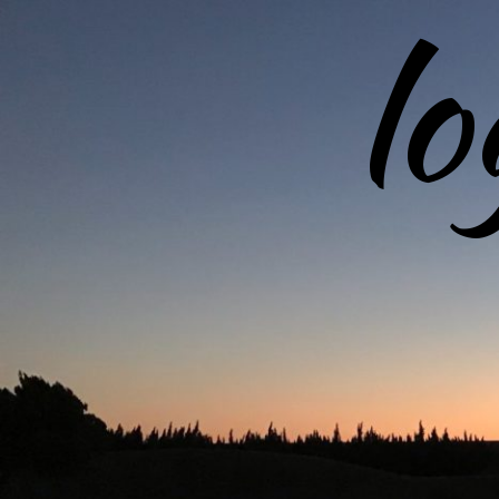
l
コ
ン
テ
ン
ツ
へ
ス
キ
ッ
プ