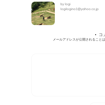
ビ
by
logi
ゲ
logilogino1@yahoo.co.jp
ー
シ
コ
ョ
メールアドレスが公開されること
ン