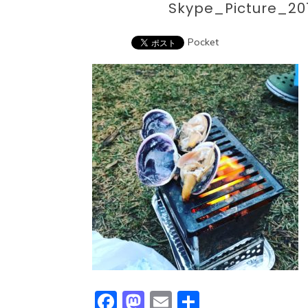
Skype_Picture_2
Pocket
Facebook
Mastodon
Email
共