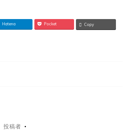
Hatena
Pocket
Copy
投稿者