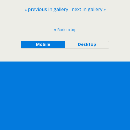
« previous in gallery
next in gallery »
Back to top
Mobile
Desktop