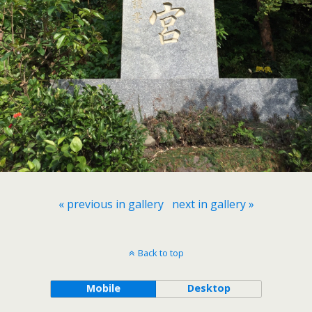
« previous in gallery
next in gallery »
Back to top
Mobile
Desktop