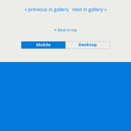
« previous in gallery
next in gallery »
Back to top
Mobile
Desktop