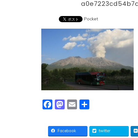
a0e7223cd54b7
Pocket
Facebook
Mastodon
Email
共
有
Facebook
twitter