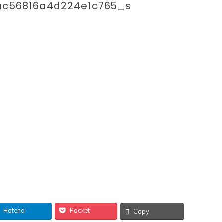
ac56816a4d224e1c765_s
Hatena
Pocket
Copy