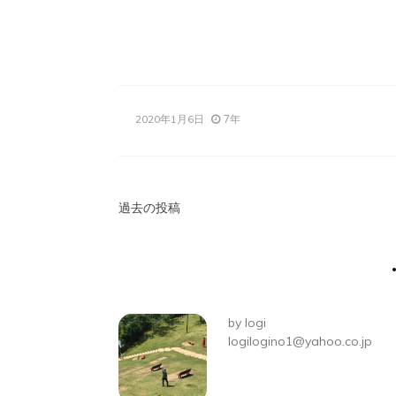
7年
2020年1月6日
投
過去の投稿
稿
ナ
ビ
by
logi
ゲ
logilogino1@yahoo.co.jp
ー