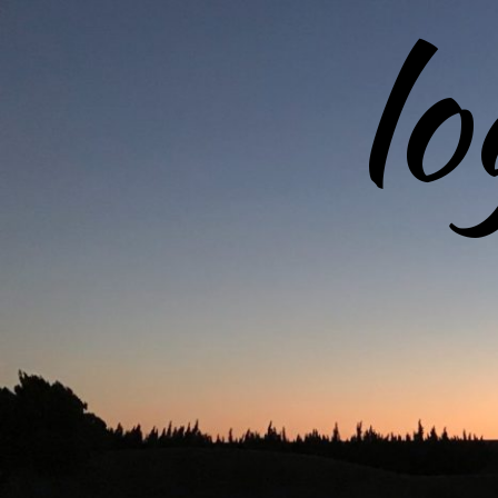
l
コ
ン
テ
ン
ツ
へ
ス
キ
ッ
プ