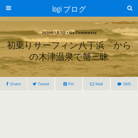
logi ブログ
2020年1月7日 • No Comments
初乗りサーフィン八丁浜 から
の木津温泉で蟹三昧
Share
Tweet
Pin
Mail
SMS