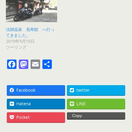
法師温泉 長寿館 へ行っ
てきました。
2019年9月10日
ツーリング
F
M
E
共
ac
as
m
有
e
to
ai
b
d
l
Facebook
twitter
o
o
Hatena
LINE
o
n
Copy
Pocket
k