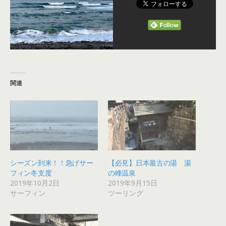
関連
シーズン到来！！急げサー
【必見】日本最古の湯 湯
フィン冬支度
の峰温泉
2019年10月2日
2019年9月15日
サーフィン
ツーリング