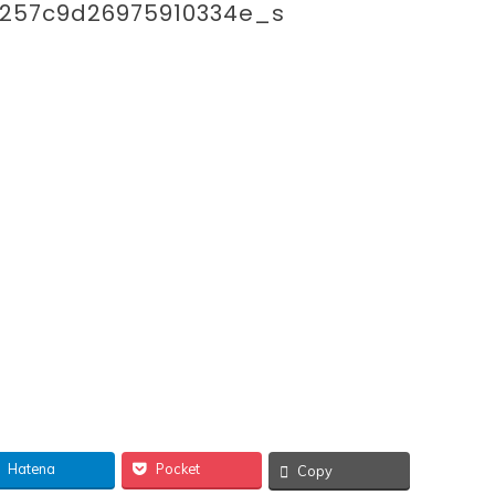
9257c9d26975910334e_s
Hatena
Pocket
Copy