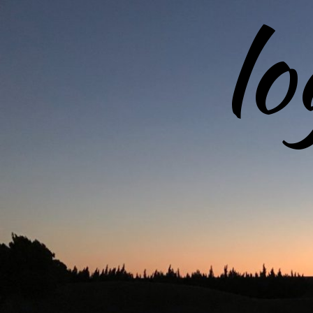
l
コ
ン
テ
ン
ツ
へ
ス
キ
ッ
プ