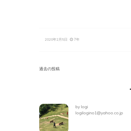
7年
2020年2月5日
投
過去の投稿
稿
ナ
ビ
by
logi
ゲ
logilogino1@yahoo.co.jp
ー