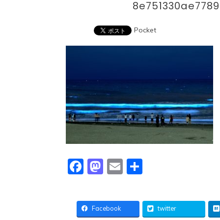
8e751330ae778
Pocket
Facebook
Mastodon
Email
共
有
Facebook
twitter