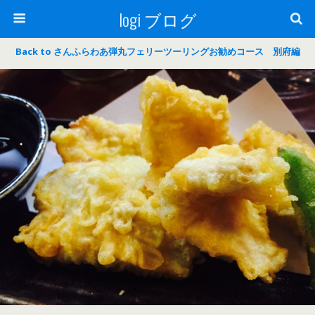
logi ブログ
Back to さんふらわあ弾丸フェリーツーリングお勧めコース 別府編