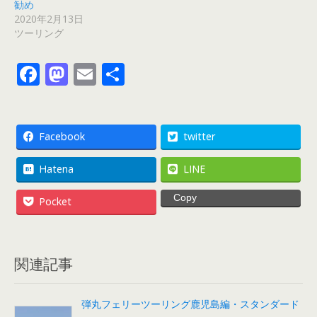
勧め
2020年2月13日
ツーリング
F
M
E
共
ac
as
m
有
e
to
ai
b
d
l
Facebook
twitter
o
o
Hatena
LINE
o
n
Copy
Pocket
k
関連記事
弾丸フェリーツーリング鹿児島編・スタンダード