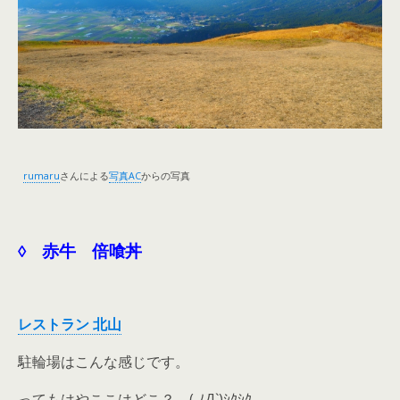
rumaru
さんによる
写真AC
からの写真
◊ 赤牛 倍喰丼
レストラン 北山
駐輪場はこんな感じです。
ってもはやここはどこ？ ( ﾉД`)ｼｸｼｸ…