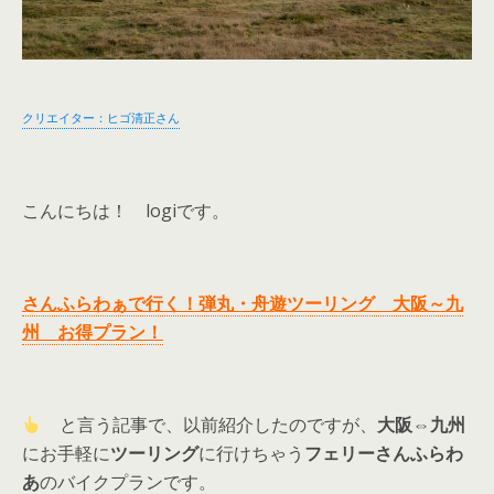
クリエイター：ヒゴ清正さん
こんにちは！ logiです。
さんふらわぁで行く！弾丸・舟遊ツーリング 大阪～九
州 お得プラン！
と言う記事で、以前紹介したのですが、
大阪⇔九州
にお手軽に
ツーリング
に行けちゃう
フェリーさんふらわ
あ
のバイクプランです。