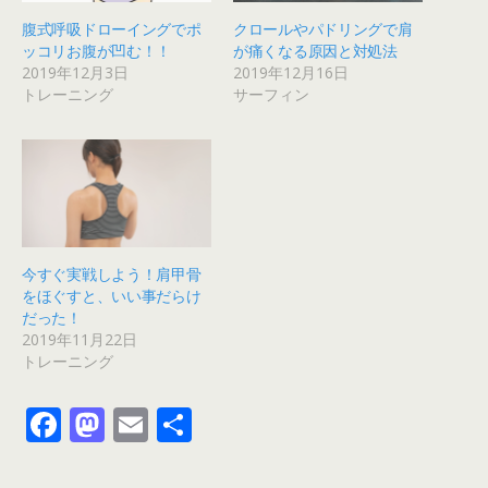
腹式呼吸ドローイングでポ
クロールやパドリングで肩
ッコリお腹が凹む！！
が痛くなる原因と対処法
2019年12月3日
2019年12月16日
トレーニング
サーフィン
今すぐ実戦しよう！肩甲骨
をほぐすと、いい事だらけ
だった！
2019年11月22日
トレーニング
F
M
E
共
ac
as
m
有