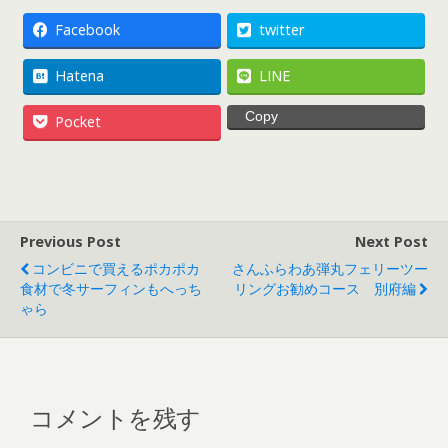
e
to
ai
b
d
l
Facebook
twitter
o
o
Hatena
LINE
o
n
Copy
Pocket
k
Previous Post
Next Post
コンビニで買えるポカポカ
さんふらわあ弾丸フェリーツー
食材で冬サーフィンもへっち
リングお勧めコース 別府編
ゃら
コメントを残す