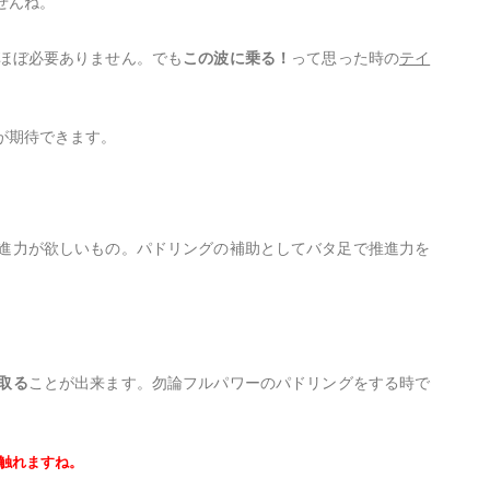
せんね。
ほぼ必要ありません。でも
この波に乗る！
って思った時の
テイ
が期待できます。
進力が欲しいもの。パドリングの補助としてバタ足で推進力を
取る
ことが出来ます。勿論フルパワーのパドリングをする時で
触れますね。