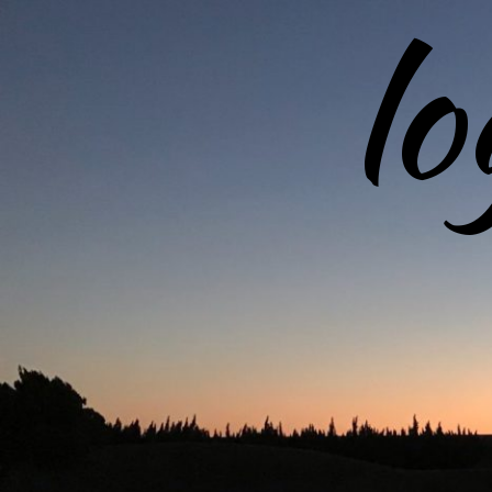
l
コ
ン
テ
ン
ツ
へ
ス
キ
ッ
プ