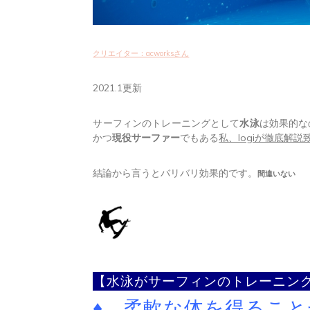
クリエイター：acworksさん
2021.1更新
サーフィンのトレーニングとして
水泳
は効果的な
かつ
現役サーファー
でもある
私、logiが徹底解
結論から言うとバリバリ効果的です。
間違いない
【水泳がサーフィンのトレーニン
♦ 柔軟な体を得るこ