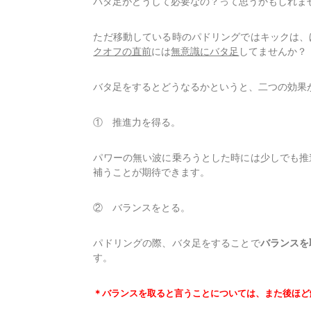
バタ足がどうして必要なの？って思うかもしれま
ただ移動している時のパドリングではキックは、
クオフの直前
には
無意識にバタ足
してませんか？
バタ足をするとどうなるかというと、二つの効果
① 推進力を得る。
パワーの無い波に乗ろうとした時には少しでも推
補うことが期待できます。
② バランスをとる。
パドリングの際、バタ足をすることで
バランスを
す。
＊バランスを取ると言うことについては、また後ほど