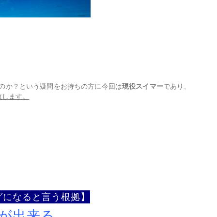
のか？という疑問をお持ちの方に今回は
現役スイマー
であり、
説致します。
グになると言う根拠】
とが出来る。