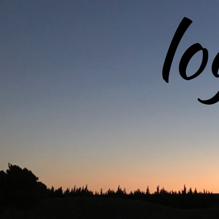
l
コ
ン
テ
ン
ツ
へ
ス
キ
ッ
プ