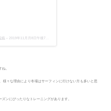
た投稿
–
2019年11月月8日午後7時30分PST
すね。
、様々な理由により冬場はサーフィンに行けない方も多いと思
ーズンにぴったりなトレーニングがあります。