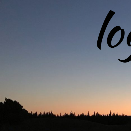
l
コ
ン
テ
ン
ツ
へ
ス
キ
ッ
プ