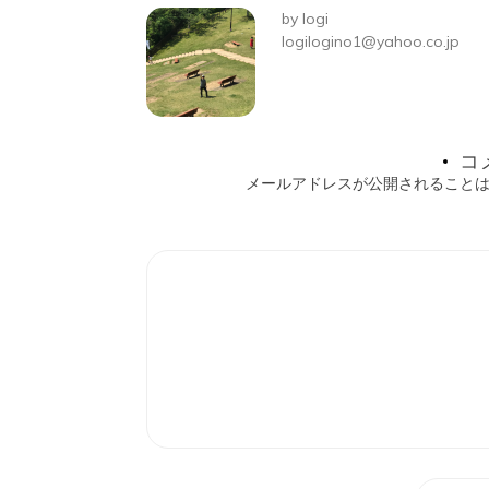
ビ
by
logi
ゲ
logilogino1@yahoo.co.jp
ー
シ
コ
ョ
メールアドレスが公開されること
ン