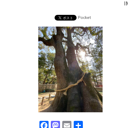
I
Pocket
Facebook
Mastodon
Email
共