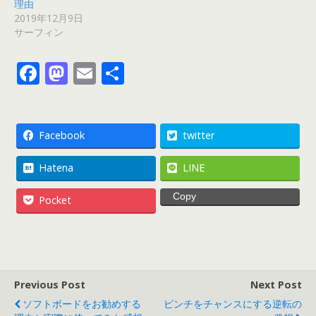
理由
2019年12月9日
サーフィン
F
M
E
共
ac
as
m
有
e
to
ai
b
d
l
Facebook
twitter
o
o
Hatena
LINE
o
n
Copy
Pocket
k
Previous Post
Next Post
ソフトボードをお勧めする
ピンチをチャンスにする逆転の